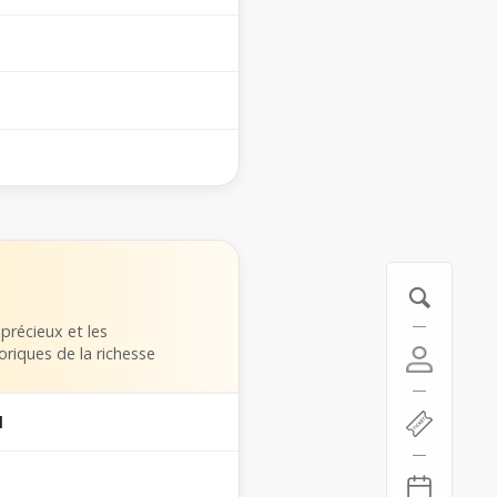
 précieux et les
oriques de la richesse
l