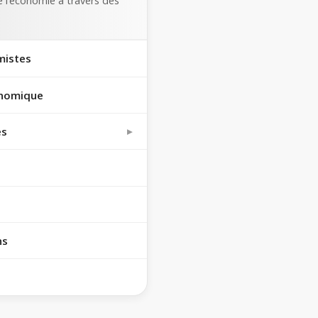
 l’économie à travers des
mistes
onomique
es
ns