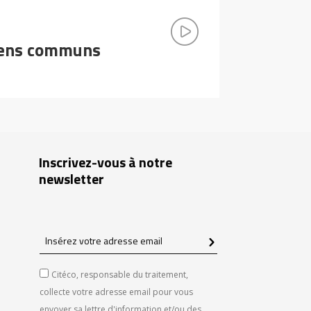
biens communs
Inscrivez-vous à notre
newsletter
Insérez
votre
adresse
Citéco, responsable du traitement,
email
collecte votre adresse email pour vous
envoyer sa lettre d'information et/ou des