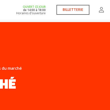
OUVERT CE JOUR
BILLETTERIE
de
14:00
à
18:00
Horaires d'ouverture
s du marché
CHÉ