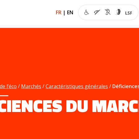
FR
|
EN
de l’éco
Marchés
Caractéristiques générales
Déficience
CIENCES DU MAR