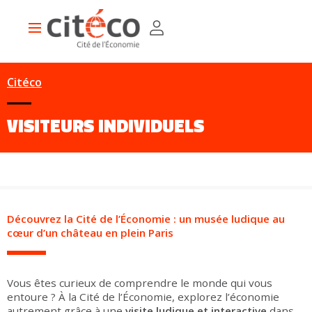
Aller
Panneau de gestion des cookies
au
Main
contenu
navigation
principal
Citéco
VISITEURS INDIVIDUELS
Découvrez la Cité de l’Économie : un musée ludique au
cœur d’un château en plein Paris
Vous êtes curieux de comprendre le monde qui vous
entoure ? À la Cité de l’Économie, explorez l’économie
autrement grâce à une
visite ludique et interactive
dans