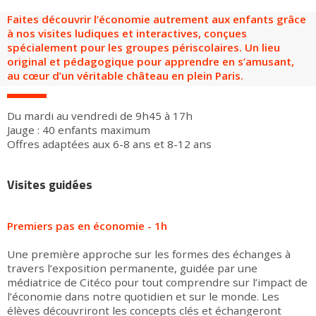
Groupes adultes
Groupes périscolaires
Groupes champ social
Visiteurs en situation de handicap
Professionnels du tourisme & CSE
Faites découvrir l’économie autrement aux enfants grâce
à nos visites ludiques et interactives, conçues
FR
EN
spécialement pour les groupes périscolaires. Un lieu
original et pédagogique pour apprendre en s’amusant,
au cœur d’un véritable château en plein Paris.
Du mardi au vendredi de 9h45 à 17h
Jauge : 40 enfants maximum
Offres adaptées aux 6-8 ans et 8-12 ans
Visites guidées
Premiers pas en économie - 1h
Une première approche sur les formes des échanges à
travers l’exposition permanente, guidée par une
médiatrice de Citéco pour tout comprendre sur l’impact de
l’économie dans notre quotidien et sur le monde. Les
élèves découvriront les concepts clés et échangeront