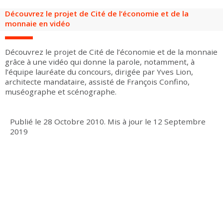
Groupes adultes
Groupes périscolaires
Groupes champ social
Visiteurs en situation de handicap
Professionnels du tourisme & CSE
Découvrez le projet de Cité de l’économie et de la
monnaie en vidéo
FR
EN
Découvrez le projet de Cité de l’économie et de la monnaie
grâce à une vidéo qui donne la parole, notamment, à
l’équipe lauréate du concours, dirigée par Yves Lion,
architecte mandataire, assisté de François Confino,
muséographe et scénographe.
Publié le
28 Octobre 2010
.
Mis à jour le
12 Septembre
2019