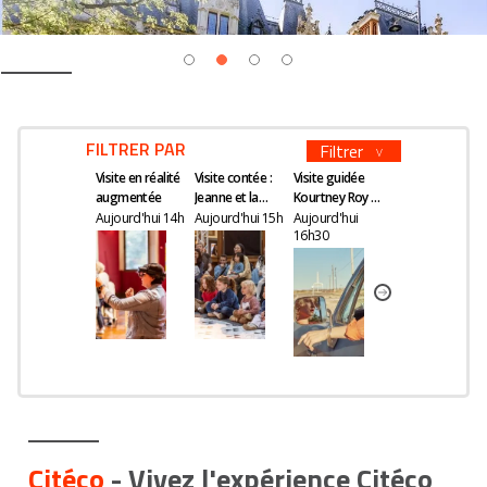
FILTRER PAR
Filtrer
Visite en réalité
Visite contée :
Visite guidée
Visite en réalité
augmentée
Jeanne et la
Kourtney Roy -
augmentée
quête du
All Inclusive
Aujourd'hui 14h
Aujourd'hui 15h
Aujourd'hui
Demain 14h
16h30
remède
magique
EN SAVOIR PLUS
Citéco
- Vivez l'expérience Citéco