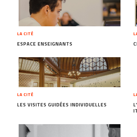
LA CITÉ
L
ESPACE ENSEIGNANTS
C
LA CITÉ
L
LES VISITES GUIDÉES INDIVIDUELLES
L
I