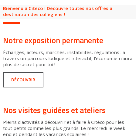
Groupes adultes
Groupes périscolaires
Groupes champ social
Visiteurs en situation de handicap
Professionnels du tourisme & CSE
Bienvenu à Citéco ! Découvre toutes nos offres à
destination des collégiens !
FR
EN
Notre exposition permanente
Échanges, acteurs, marchés, instabilités, régulations : à
travers un parcours ludique et interactif, l’économie n’aura
plus de secret pour toi !
DÉCOUVRIR
Nos visites guidées et ateliers
Pleins d’activités à découvrir et à faire à Citéco pour les
tout petits comme les plus grands. Le mercredi le week-
end et pendant les vacances scolaires !