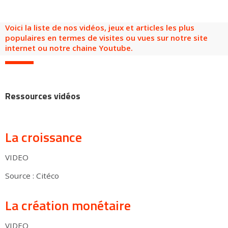
Groupes adultes
Groupes périscolaires
Groupes champ social
Visiteurs en situation de handicap
Professionnels du tourisme & CSE
Voici la liste de nos vidéos, jeux et articles les plus
FR
EN
populaires en termes de visites ou vues sur notre site
internet ou notre chaine Youtube.
Ressources vidéos
La croissance
VIDEO
Source : Citéco
La création monétaire
VIDEO