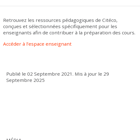
Groupes adultes
Groupes périscolaires
Groupes champ social
Visiteurs en situation de handicap
Professionnels du tourisme & CSE
FR
EN
Retrouvez les ressources pédagogiques de Citéco,
conçues et sélectionnées spécifiquement pour les
enseignants afin de contribuer à la préparation des cours.
Accéder à l’espace enseignant
Publié le
02 Septembre 2021
.
Mis à jour le
29
Septembre 2025