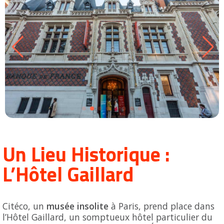
Groupes adultes
Groupes périscolaires
Groupes champ social
Visiteurs en situation de handicap
Professionnels du tourisme & CSE
FR
EN
Un Lieu Historique :
L’Hôtel Gaillard
Citéco, un
musée insolite
à Paris, prend place dans
l’Hôtel Gaillard, un somptueux hôtel particulier du