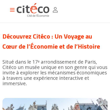
Aller
Panneau de gestion des cookies
Ajouter à la sélection
MENU
au
Main
contenu
navigation
principal
Découvrez Citéco : Un Voyage au
SUBMIT
Cœur de l’Économie et de l’Histoire
Préparer
sa
visite
Tarifs, horaires, accès
Visiter en famille
Visiter en groupe
Visiter en individuel
Questions fréquentes
Inform Café
Boutique-librairie
Au
Situé dans le 17ᵉ arrondissement de Paris,
programme
Citéco un musée unique en son genre qui vous
Hôtel Gaillard
Exposition permanente
Expositions temporaires
Evénements, conférences, spectacles
Visites, ateliers, jeux
Vacances scolaires
Programmation été 2026
Le Devenir Festival
Explorer
invite à explorer les mécanismes économiques
nos
à travers une expérience interactive et
Ressources
Les clés de l'éco
Espace enseignants
Révisions du bac
Visite virtuelle
Chaîne Youtube de Citéco
L'économie en vidéos
Frises & chronologies
10 000 ans d’économie
Histoire de la pensée économique
immersive.
Qui
sommes-
nous
?
Le projet de Citéco
Nous contacter
Vous
êtes