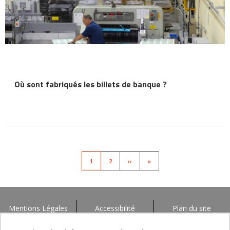
Où sont fabriqués les billets de banque ?
Pagination
PAGE
1
PAGE
2
SUIVANT
››
LAST
»
ACTUELLE
PAGE
Mentions Légales
Accessibilité
Plan du site