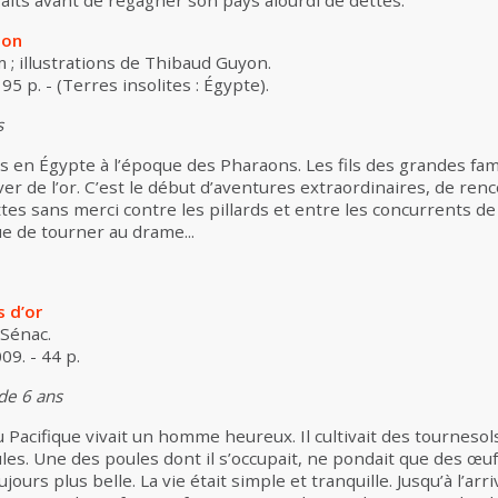
faits avant de regagner son pays alourdi de dettes.
aon
 ; illustrations de Thibaud Guyon.
 95 p. - (Terres insolites : Égypte).
s
en Égypte à l’époque des Pharaons. Les fils des grandes fam
uver de l’or. C’est le début d’aventures extraordinaires, de re
ttes sans merci contre les pillards et entre les concurrents d
ue de tourner au drame...
s d’or
 Sénac.
009. - 44 p.
 de 6 ans
u Pacifique vivait un homme heureux. Il cultivait des tournesol
les. Une des poules dont il s’occupait, ne pondait que des œ
toujours plus belle. La vie était simple et tranquille. Jusqu’à l’a