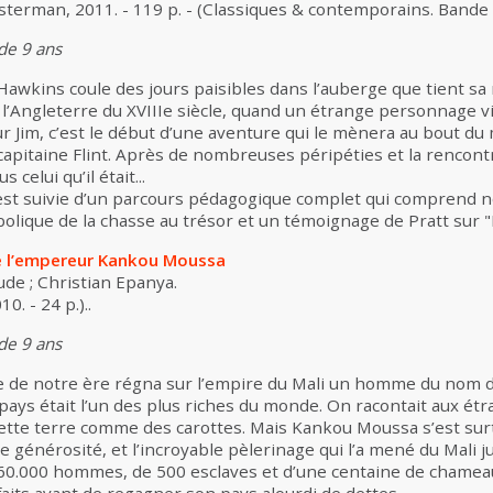
sterman, 2011. - 119 p. - (Classiques & contemporains. Bande 
 de 9 ans
Hawkins coule des jours paisibles dans l’auberge que tient sa
 l’Angleterre du XVIIIe siècle, quand un étrange personnage v
r Jim, c’est le début d’une aventure qui le mènera au bout du
 capitaine Flint. Après de nombreuses péripéties et la rencont
 celui qu’il était...
 est suivie d’un parcours pédagogique complet qui compren
olique de la chasse au trésor et un témoignage de Pratt sur "L’
e l’empereur Kankou Moussa
de ; Christian Epanya.
0. - 24 p.)..
 de 9 ans
le de notre ère régna sur l’empire du Mali un homme du nom 
ays était l’un des plus riches du monde. On racontait aux étr
cette terre comme des carottes. Mais Kankou Moussa s’est su
e générosité, et l’incroyable pèlerinage qui l’a mené du Mali 
 60.000 hommes, de 500 esclaves et d’une centaine de chameau