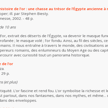
istoire de l’or : une chasse au trésor de l’Égypte ancienne à 
er; ill. par Stephen Biesty.
nesse, 2002. - 48 p.
 de 10 ans
or, extrait des déserts de l’Égypte, va devenir le masque fu
rofanée ; le masque volé ; l’or fondu. Ainsi, au fil des siècles,
mains. Il nous entraîne à travers le monde, des civilisations
pereurs romains, des enlumineurs du Moyen Age ou des capit
arcourir avec curiosité tout un panorama historique.
 de l’or
za.
 29 p.
s (et plus)
tiquité. L’or fascine et rend fou. L’or symbolise la richesse et le
 est partout, dans nos fantasmes, dans nos mythes, et même… 
 dans des enveloppes.