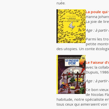
ruée.
La poule qui
Hanna Johan
La joie de lir
Age : à partir
Parmi les tro
petite montre
des utopies. Un conte écologiq
Le Faiseur d’
avec la colla
Dupuis, 1986.
Age : à partir
Ce bon vieux
de Nicolas F
habitude, notre spécialiste en
tous ceux qui aimeraient voir