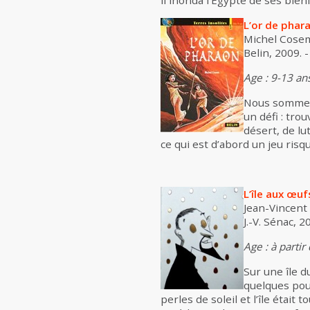
il inonda l’Égypte de ses bien
L’or de phar
Michel Cosem
Belin, 2009. -
Age : 9-13 an
Nous sommes 
un défi : tro
désert, de lu
ce qui est d’abord un jeu risq
L’île aux œuf
Jean-Vincent
J.-V. Sénac, 2
Age : à partir
Sur une île d
quelques pou
perles de soleil et l’île était 