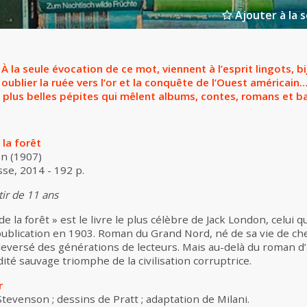
Ajouter à la s
 À la seule évocation de ce mot, viennent à l’esprit lingots, bi
 oublier la ruée vers l’or et la conquête de l’Ouest américain
 plus belles pépites qui mêlent albums, contes, romans et b
 la forêt
on (1907)
se, 2014 - 192 p.
tir de 11 ans
de la forêt » est le livre le plus célèbre de Jack London, celui 
lication en 1903. Roman du Grand Nord, né de sa vie de che
uleversé des générations de lecteurs. Mais au-delà du roman d’
ité sauvage triomphe de la civilisation corruptrice.
r
 Stevenson ; dessins de Pratt ; adaptation de Milani.