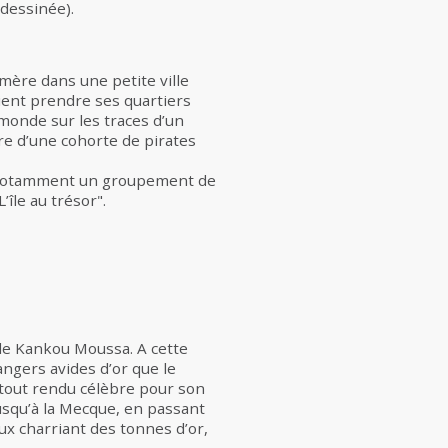
dessinée).
 mère dans une petite ville
ient prendre ses quartiers
 monde sur les traces d’un
re d’une cohorte de pirates
d notamment un groupement de
île au trésor".
de Kankou Moussa. A cette
angers avides d’or que le
rtout rendu célèbre pour son
jusqu’à la Mecque, en passant
x charriant des tonnes d’or,