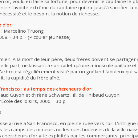
en or, voulu en faire sa fortune, pour devenir le capitaine le 
re l’avidité extrême du capitaine qui ira jusqu’à sacrifier la 
nécessité et le besoin, la notion de richesse.
 d’or
 ; Marcelino Truong.
008. - 34 p. - (Picquier jeunesse).
ien. A la mort de leur père, deux frères doivent se partager s
belle part, ne laissant à son cadet qu’une minuscule paillote e
l’arbre est régulièrement visité par un goéland fabuleux qui 
t, la cupidité du frère aîné.
Francisco : au temps des chercheurs d’or
aud Guyon et d’Irène Schwartz ; ill. de Thibaud Guyon.
École des loisirs, 2000. - 30 p.
s
se arrive à San Francisco, en pleine ruée vers l’or. L’intrigue
s les camps des mineurs ou les rues boueuses de la ville naiss
es chercheurs d’or vite exploités par les commerçants, principa