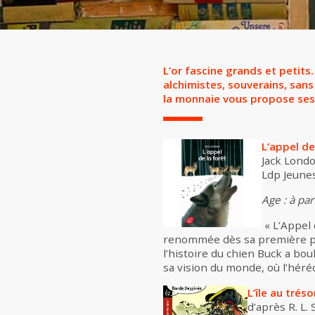
L’or fascine grands et petits.
alchimistes, souverains, sans
la monnaie vous propose ses
L’appel de
Jack Lond
Ldp Jeunes
Age : à par
« L’Appel 
renommée dès sa première pub
l’histoire du chien Buck a bo
sa vision du monde, où l’héréd
L’île au tréso
d’après R. L.