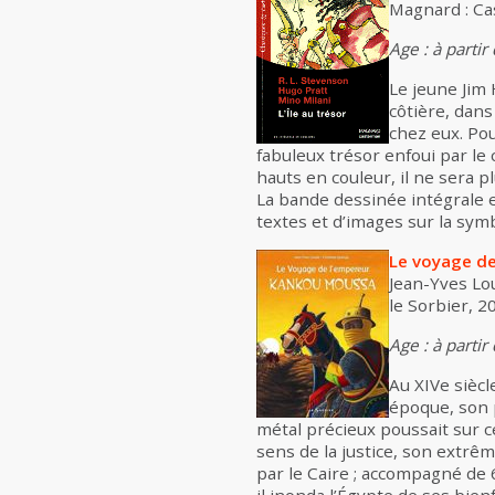
Magnard : Ca
Age : à partir
Le jeune Jim 
côtière, dans
chez eux. Pou
fabuleux trésor enfoui par le
hauts en couleur, il ne sera plus
La bande dessinée intégrale
textes et d’images sur la symb
Le voyage d
Jean-Yves Lou
le Sorbier, 201
Age : à partir
Au XIVe sièc
époque, son p
métal précieux poussait sur 
sens de la justice, son extrêm
par le Caire ; accompagné de