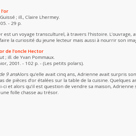
l’or
Guissé ; ill., Claire Lhermey.
05. - 29 p.
r est un voyage transculturel, à travers l’histoire. L’ouvrage, 
faire la curiosité du jeune lecteur mais aussi à nourrir son ima
or de l’oncle Hector
t ; ill. de Yvan Pommaux.
or, 2001. - 102 p. - (Les petits polars).
 de 9
ans
Alors qu’elle avait cinq ans, Adrienne avait surpris so
s de pièces d’or étalées sur la table de la cuisine. Quelques a
i-ci et alors qu’il est question de vendre sa maison, Adrienne
une folle chasse au trésor.