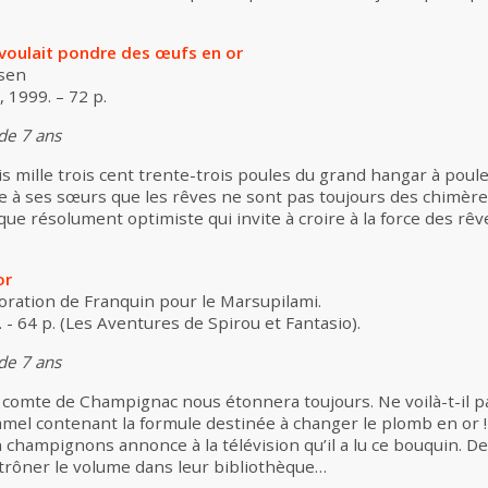
 voulait pondre des œufs en or
sen
e, 1999. – 72 p.
 de 7 ans
is mille trois cent trente-trois poules du grand hangar à poules
 à ses sœurs que les rêves ne sont pas toujours des chimères
ue résolument optimiste qui invite à croire à la force des rêve
or
boration de Franquin pour le Marsupilami.
 - 64 p. (Les Aventures de Spirou et Fantasio).
 de 7 ans
 comte de Champignac nous étonnera toujours. Ne voilà-t-il pa
lamel contenant la formule destinée à changer le plomb en o
 champignons annonce à la télévision qu’il a lu ce bouquin. De 
 trôner le volume dans leur bibliothèque…