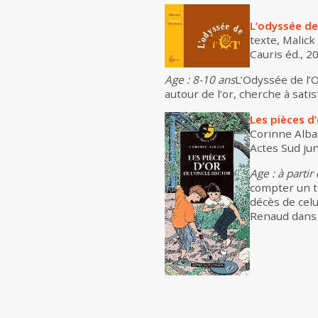
L’odyssée de 
texte, Malick 
Cauris éd., 20
Age : 8-10
ans
L’Odyssée de l’O
autour de l’or, cherche à satis
Les pièces d’
Corinne Albau
Actes Sud juni
Age : à partir
compter un ta
décès de celu
Renaud dans 