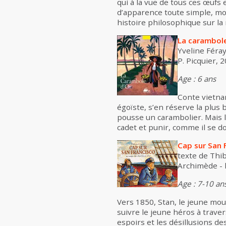
qui à la vue de tous ces œufs 
d’apparence toute simple, mont
histoire philosophique sur la 
La carambole
Yveline Féray
P. Picquier, 2
Age : 6 ans
Conte vietnam
égoïste, s’en réserve la plus 
pousse un carambolier. Mais 
cadet et punir, comme il se doi
Cap sur San 
texte de Thib
Archimède - l’
Age : 7-10 an
Vers 1850, Stan, le jeune mous
suivre le jeune héros à traver
espoirs et les désillusions d