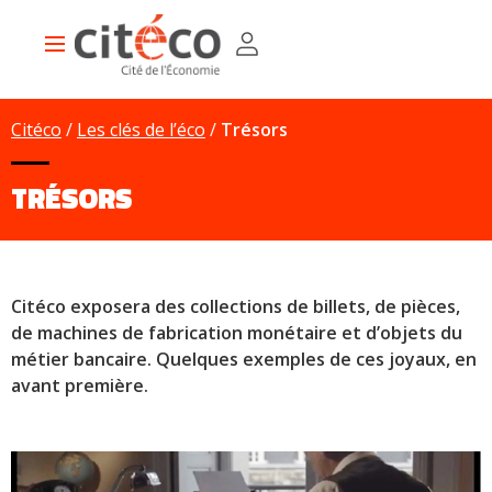
Aller
Panneau de gestion des cookies
au
Main
contenu
navigation
principal
Citéco
Les clés de l’éco
Trésors
TRÉSORS
Citéco exposera des collections de billets, de pièces,
de machines de fabrication monétaire et d’objets du
métier bancaire. Quelques exemples de ces joyaux, en
avant première.