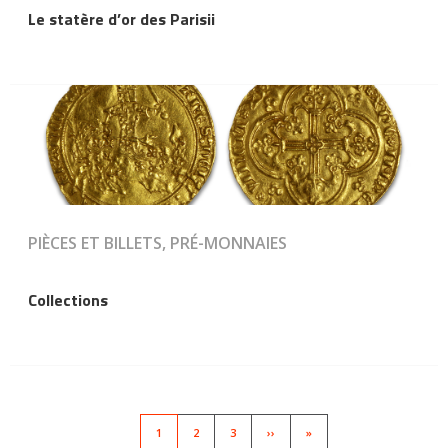
Le statère d’or des Parisii
PIÈCES ET BILLETS, PRÉ-MONNAIES
Collections
Pagination
PAGE
1
PAGE
2
PAGE
3
SUIVANT
››
LAST
»
ACTUELLE
PAGE