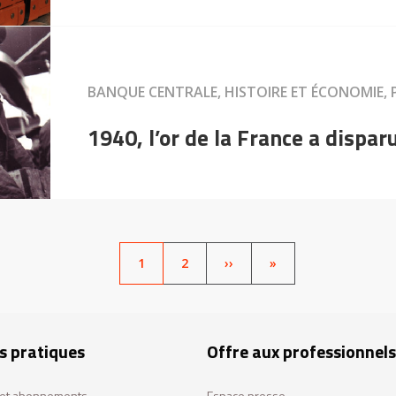
BANQUE CENTRALE, HISTOIRE ET ÉCONOMIE, P
1940, l’or de la France a dispar
PAGE
1
PAGE
2
SUIVANT
››
LAST
»
ACTUELLE
PAGE
s pratiques
Offre aux professionnels
s et abonnements
Espace presse