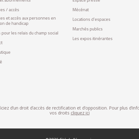
res / accès
Mécénat
ces et accès aux personnes en
Locations d’espaces
tion de handicap
Marchés publics
 pour les relais du champ social
Les expos itinérantes
ct
utique
fé
iez d’un droit d’accès de rectification et d’opposition. Pour plus d’in
vos droits
cliquez ici