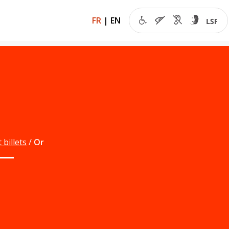
FR
|
EN
 billets
Or