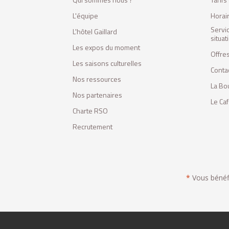
L'équipe
Horai
Servi
L'hôtel Gaillard
situa
Les expos du moment
Offres
Les saisons culturelles
Conta
Nos ressources
La Bo
Nos partenaires
Le Ca
Charte RSO
Recrutement
*
Vous bénéfic