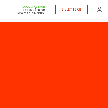
OUVERT CE JOUR
BILLETTERIE
de
14:00
à
18:00
Horaires d'ouverture