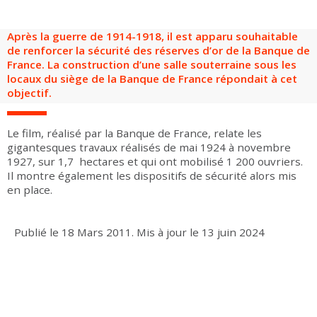
Groupes adultes
Groupes périscolaires
Groupes champ social
Visiteurs en situation de handicap
Professionnels du tourisme & CSE
Après la guerre de 1914-1918, il est apparu souhaitable
FR
EN
de renforcer la sécurité des réserves d’or de la Banque de
France. La construction d’une salle souterraine sous les
locaux du siège de la Banque de France répondait à cet
objectif.
Le film, réalisé par la Banque de France, relate les
gigantesques travaux réalisés de mai 1924 à novembre
1927, sur 1,7 hectares et qui ont mobilisé 1 200 ouvriers.
Il montre également les dispositifs de sécurité alors mis
en place.
Publié le
18 Mars 2011
.
Mis à jour le
13 juin 2024