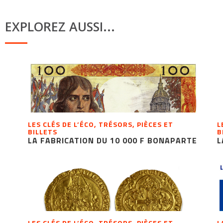
EXPLOREZ AUSSI...
LES CLÉS DE L’ÉCO, TRÉSORS, PIÈCES ET
L
BILLETS
B
LA FABRICATION DU 10 000 F BONAPARTE
L
LES CLÉS DE L’ÉCO, TRÉSORS, PIÈCES ET
L