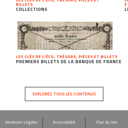
BILLETS
E
COLLECTIONS
L
LES CLÉS DE L’ÉCO, TRÉSORS, PIÈCES ET BILLETS
PREMIERS BILLETS DE LA BANQUE DE FRANCE
EXPLOREZ TOUS LES CONTENUS
Mentions Légales
Accessibilité
Plan du site