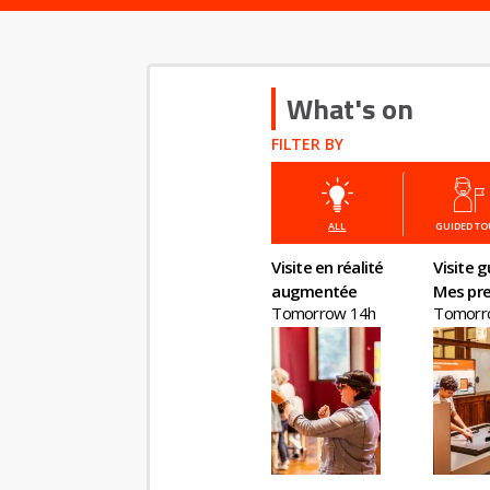
What's on
FILTER BY
ALL
GUIDED T
Visite en réalité
Visite g
augmentée
Mes pre
Tomorrow 14h
Tomorr
en éco