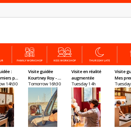
OUR
FAMILY WORKSHOP
KIDS WORKSHOP
THURSDAY LATE
uidée :
Visite guidée
Visite en réalité
Visite gu
miers pas
Kourtney Roy - All
augmentée
Mes pre
ow 14h30
Tomorrow 16h30
Tuesday 14h
Tuesday
nomie
Inclusive
en écon