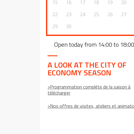
15
16
17
18
19
20
22
23
24
25
26
27
29
30
Open today from 14:00 to 18:0
A LOOK AT THE CITY OF
ECONOMY SEASON
>Programmation complète de la saison à
télécharger
>Nos offres de visites, ateliers et animat