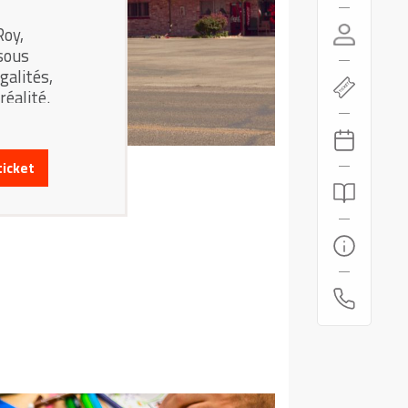
Roy,
sous
galités,
éalité.
ticket