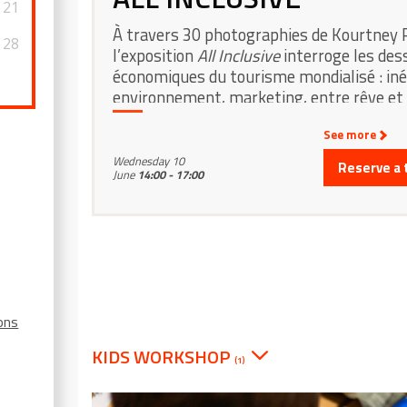
21
À travers 30 photographies de Kourtney 
28
l’exposition
All Inclusive
interroge les des
économiques du tourisme mondialisé : iné
environnement, marketing, entre rêve et r
0
See more
Wednesday 10
Reserve a 
June
14:00 - 17:00
ions
KIDS WORKSHOP
(1)