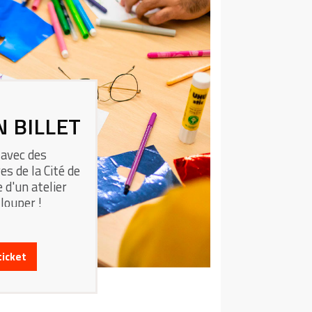
N BILLET
 avec des
es de la Cité de
 d'un atelier
 louper !
ticket