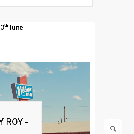
10
June
th
 ROY -