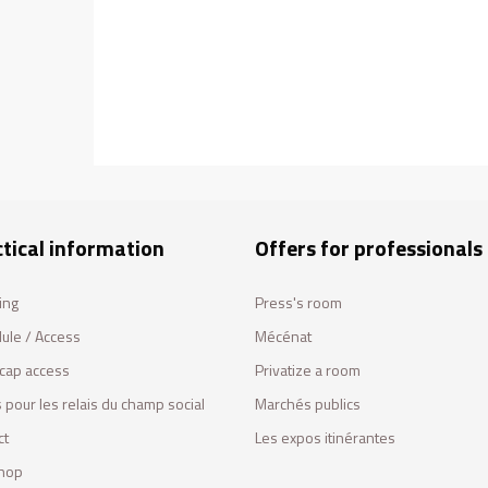
tical information
Offers for professionals
ing
Press's room
ule / Access
Mécénat
cap access
Privatize a room
 pour les relais du champ social
Marchés publics
ct
Les expos itinérantes
hop