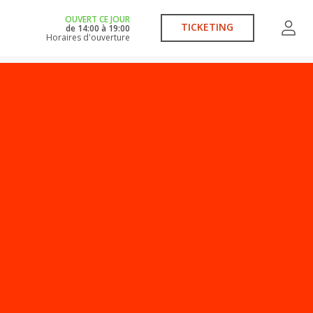
OUVERT CE JOUR
TICKETING
de
14:00
à
19:00
Horaires d'ouverture