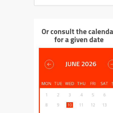
Or consult the calenda
for a given date
JUNE 2026
MON
TUE
WED
THU
FRI
SAT
1
2
3
4
5
6
8
9
10
11
12
13