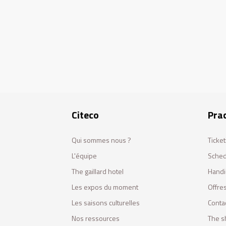
Citeco
Prac
Qui sommes nous ?
Ticket
L'équipe
Sched
The gaillard hotel
Handi
Les expos du moment
Offres
Les saisons culturelles
Conta
Nos ressources
The s