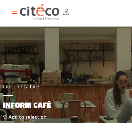
Skip
Cookies management panel
to
Main
main
navigation
content
Citéco
La Cité
INFORM CAFÉ
Add to selection