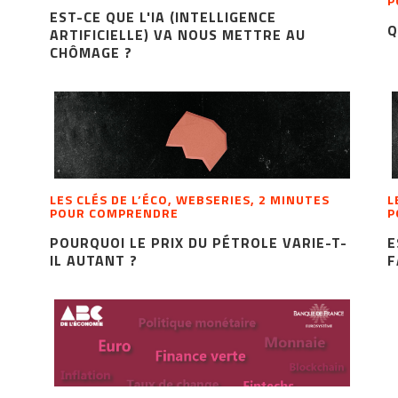
P
EST-CE QUE L'IA (INTELLIGENCE
Q
ARTIFICIELLE) VA NOUS METTRE AU
CHÔMAGE ?
LES CLÉS DE L’ÉCO, WEBSERIES, 2 MINUTES
L
POUR COMPRENDRE
P
POURQUOI LE PRIX DU PÉTROLE VARIE-T-
E
IL AUTANT ?
F