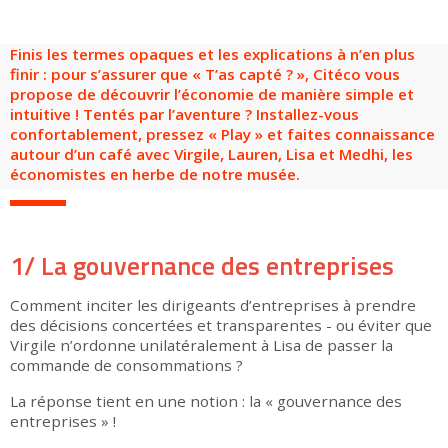
Groupes adultes
Groupes périscolaires
Groupes champ social
Visiteurs en situation de handicap
Professionnels du tourisme & CSE
Finis les termes opaques et les explications à n’en plus
FR
EN
finir : pour s’assurer que « T’as capté ? », Citéco vous
propose de découvrir l’économie de manière simple et
intuitive ! Tentés par l’aventure ? Installez-vous
confortablement, pressez « Play » et faites connaissance
autour d’un café avec Virgile, Lauren, Lisa et Medhi, les
économistes en herbe de notre musée.
1/ La gouvernance des entreprises
Comment inciter les dirigeants d’entreprises à prendre
des décisions concertées et transparentes - ou éviter que
Virgile n’ordonne unilatéralement à Lisa de passer la
commande de consommations ?
La réponse tient en une notion : la « gouvernance des
entreprises » !
▶