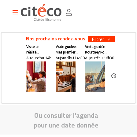
Aller
Panneau de gestion des cookies
au
Main
contenu
navigation
principal
Nos prochains rendez-vous
Filtrer
Visite en
Visite guidée :
Visite guidée
Visite en
réalité
Mes premiers
Kourtney Roy -
réalité
augmentée
pas en
All Inclusive
augmentée
Aujourd'hui 14h
Aujourd'hui 14h30
Aujourd'hui 16h30
Mardi 14h
économie
Ou consulter l'agenda
pour une date donnée