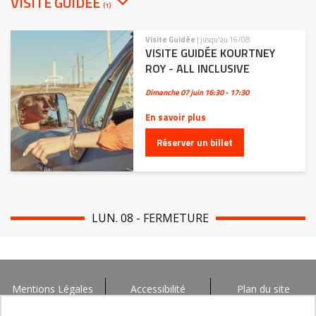
VISITE GUIDÉE
(1)
Visite Guidée
| jusqu'au 16/08
VISITE GUIDÉE KOURTNEY
ROY - ALL INCLUSIVE
Dimanche 07 juin
16:30 - 17:30
En savoir plus
Réserver un billet
LUN. 08 - FERMETURE
Mentions Légales
Accessibilité
Plan du site