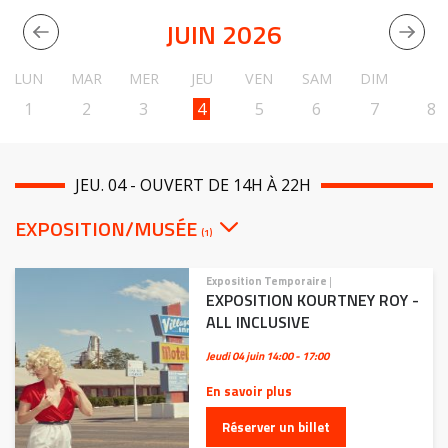
JUIN 2026
LUN
MAR
MER
JEU
VEN
SAM
DIM
1
2
3
4
5
6
7
8
JEU. 04 - OUVERT DE 14H À 22H
EXPOSITION/MUSÉE
(1)
Exposition Temporaire
|
EXPOSITION KOURTNEY ROY -
ALL INCLUSIVE
Jeudi 04 juin
14:00 - 17:00
En savoir plus
Réserver un billet