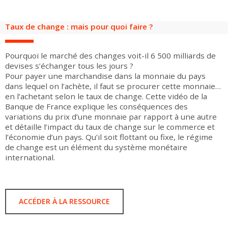
Groupes adultes
Groupes périscolaires
Groupes champ social
Visiteurs en situation de handicap
Professionnels du tourisme & CSE
Taux de change : mais pour quoi faire ?
FR
EN
Pourquoi le marché des changes voit-il 6 500 milliards de
devises s’échanger tous les jours ?
Pour payer une marchandise dans la monnaie du pays
dans lequel on l’achète, il faut se procurer cette monnaie…
en l’achetant selon le taux de change. Cette vidéo de la
Banque de France explique les conséquences des
variations du prix d’une monnaie par rapport à une autre
et détaille l’impact du taux de change sur le commerce et
l’économie d’un pays. Qu’il soit flottant ou fixe, le régime
de change est un élément du système monétaire
international.
ACCÉDER À LA RESSOURCE