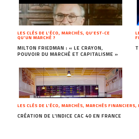
LES CLÉS DE L’ÉCO, MARCHÉS, QU'EST-CE
L
QU'UN MARCHÉ ?
F
MILTON FRIEDMAN : « LE CRAYON,
T
POUVOIR DU MARCHÉ ET CAPITALISME »
LES CLÉS DE L’ÉCO, MARCHÉS, MARCHÉS FINANCIERS,
CRÉATION DE L'INDICE CAC 40 EN FRANCE