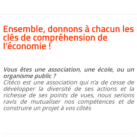
Groupes adultes
Groupes périscolaires
Groupes champ social
Visiteurs en situation de handicap
Professionnels du tourisme & CSE
FR
EN
Ensemble, donnons à chacun les
clés de compréhension de
l’économie !
Vous êtes une association, une école, ou un
organisme public ?
Citéco est une association qui n’a de cesse de
développer la diversité de ses actions et la
richesse de ses points de vues, nous serions
ravis de mutualiser nos compétences et de
construire un projet à vos côtés