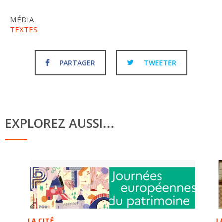
MÉDIA
TEXTES
PARTAGER
TWEETER
EXPLOREZ AUSSI...
LA CITÉ
L