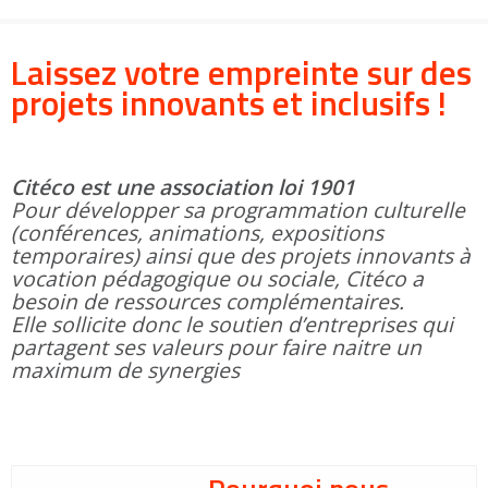
Groupes adultes
Groupes périscolaires
Groupes champ social
Visiteurs en situation de handicap
Professionnels du tourisme & CSE
Laissez votre empreinte sur des
FR
EN
projets innovants et inclusifs !
Citéco est une association loi 1901
Pour développer sa programmation culturelle
(conférences, animations, expositions
temporaires) ainsi que des projets innovants à
vocation pédagogique ou sociale, Citéco a
besoin de ressources complémentaires.
Elle sollicite donc le soutien d’entreprises qui
partagent ses valeurs pour faire naitre un
maximum de synergies