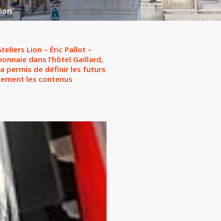
ion
liers Lion – Éric Pallot –
nnaie dans l’hôtel Gaillard,
a permis de définir les futurs
llement les contenus