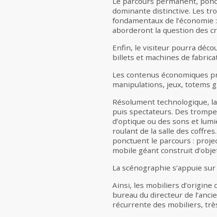
Le parcours permanent, ponct
dominante distinctive. Les tr
fondamentaux de l’économie : 
aborderont la question des cri
Enfin, le visiteur pourra déco
billets et machines de fabrica
Les contenus économiques pren
manipulations, jeux, totems gr
Résolument technologique, la 
puis spectateurs. Des trompe-
d’optique ou des sons et lum
roulant de la salle des coffr
ponctuent le parcours : proje
mobile géant construit d’obje
La scénographie s’appuie sur l
Ainsi, les mobiliers d’origine
bureau du directeur de l’anci
récurrente des mobiliers, tr