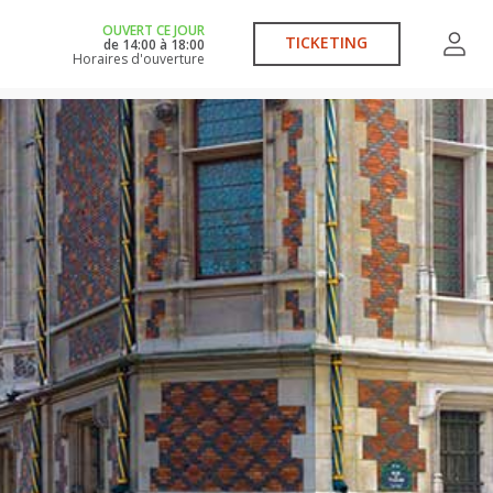
OUVERT CE JOUR
TICKETING
de
14:00
à
18:00
Horaires d'ouverture