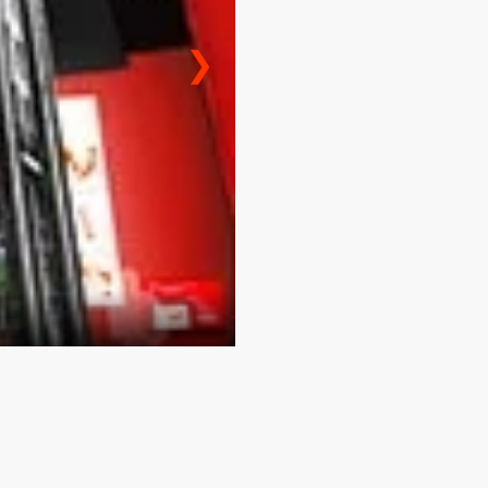
❯
oitures