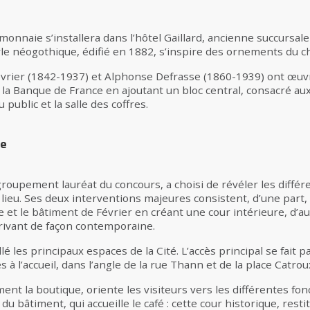
 monnaie s’installera dans l’hôtel Gaillard, ancienne succursal
le néogothique, édifié en 1882, s’inspire des ornements du ch
Février (1842-1937) et Alphonse Defrasse (1860-1939) ont œuvré
 la Banque de France en ajoutant un bloc central, consacré aux
 public et la salle des coffres.
le
groupement lauréat du concours, a choisi de révéler les diff
 lieu. Ses deux interventions majeures consistent, d’une part,
e et le bâtiment de Février en créant une cour intérieure, d’aut
écrivant de façon contemporaine.
llé les principaux espaces de la Cité. L’accès principal se fait p
 à l’accueil, dans l’angle de la rue Thann et de la place Catrou
nt la boutique, oriente les visiteurs vers les différentes fon
du bâtiment, qui accueille le café : cette cour historique, rest