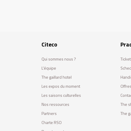
Citeco
Prac
Qui sommes nous ?
Ticket
L'équipe
Sched
The gaillard hotel
Handi
Les expos du moment
Offres
Les saisons culturelles
Conta
Nos ressources
The s
Partners
The ga
Charte RSO