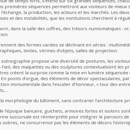
ué de temps forts, s’étend sur six grandes séquences, chacu
ois premières séquences permettront aux visiteurs de mieux s
l’échange, la production, les acteurs et les marchés. Les deu
ses et des instabilités, que les institutions cherchent à régul
uvrir, dans la salle des coffres, des trésors numismatiques : o
tion.
nent des formes variées se déclinant en séries : multimédias
aphiques, textes, vitrines d’objets, salles de projection.
scénographie propose une diversité de postures, les visiteur
l’œil, des maquettes ou des sculptures contextualisent les pr
ières créent la surprise comme la mise en lumière séquencée
es. En points d’orgue, des éléments de décor spectaculaires, 
ction monumentale dans l’escalier d’honneur, « tour des entrep
ts,…
a morphologie du bâtiment, sans contrarier l’architecture prée
 de l’époque bancaire, guichets, armoires fortes et isoloirs so
enne succursale est réinterprété pour intégrer le parcours de
ès sobres, ne concurrence pas les éléments de décors histori