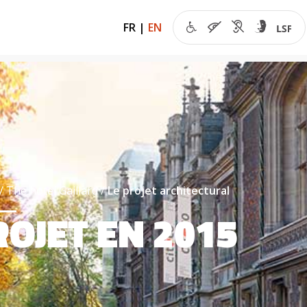
FR
|
EN
The hotel Gaillard
Le projet architectural
ROJET EN 2015