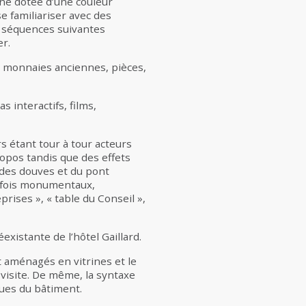
ne dotée d’une couleur
e familiariser avec des
x séquences suivantes
er.
r, monnaies anciennes, pièces,
 interactifs, films,
s étant tour à tour acteurs
opos tandis que des effets
 des douves et du pont
parfois monumentaux,
rises », « table du Conseil »,
xistante de l’hôtel Gaillard.
nt aménagés en vitrines et le
 visite. De même, la syntaxe
ques du bâtiment.