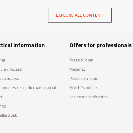
EXPLORE ALL CONTENT
tical information
Offers for professionals
ing
Press's room
ule / Access
Mécénat
cap access
Privatize a room
 pour les relais du champ social
Marchés publics
ct
Les expos itinérantes
hop
illard pub