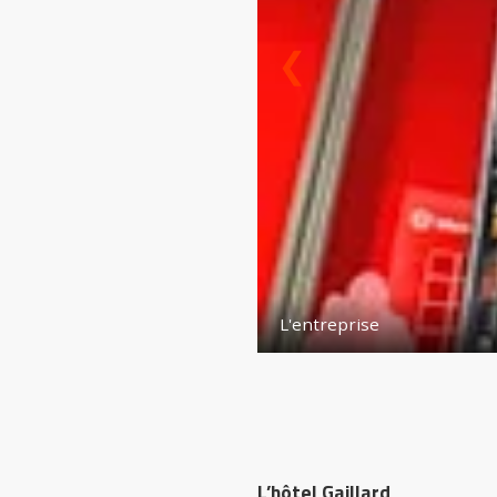
❮
ntreprise
L’hôtel Gaillard