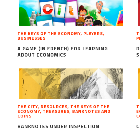
THE KEYS OF THE ECONOMY, PLAYERS,
T
BUSINESSES
P
A GAME (IN FRENCH) FOR LEARNING
D
ABOUT ECONOMICS
S
THE CITY, RESOURCES, THE KEYS OF THE
T
ECONOMY, TREASURES, BANKNOTES AND
E
COINS
C
BANKNOTES UNDER INSPECTION
C