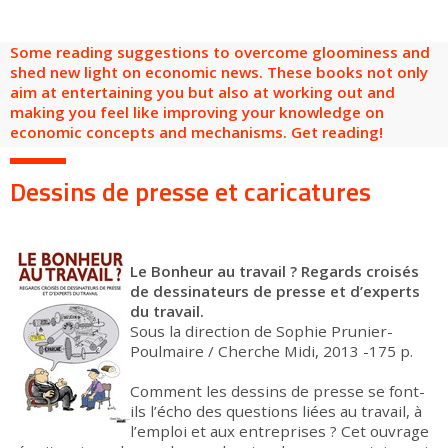
are
Adult groups
After-school groups
Social field group
Visitors with disabilities
Tourism professionals & CSE
Some reading suggestions to overcome gloominess and
FR
EN
shed new light on economic news. These books not only
aim at entertaining you but also at working out and
making you feel like improving your knowledge on
economic concepts and mechanisms. Get reading!
Dessins de presse et caricatures
Le Bonheur au travail ? Regards croisés
de dessinateurs de presse et d’experts
du travail.
Sous la direction de Sophie Prunier-
Poulmaire / Cherche Midi, 2013 -175 p.
Comment les dessins de presse se font-
ils l’écho des questions liées au travail, à
l’emploi et aux entreprises ? Cet ouvrage