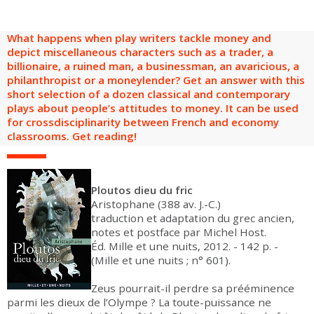
are
Adult groups
After-school groups
Social field group
Visitors with disabilities
Tourism professionals & CSE
What happens when play writers tackle money and
FR
EN
depict miscellaneous characters such as a trader, a
billionaire, a ruined man, a businessman, an avaricious, a
philanthropist or a moneylender? Get an answer with this
short selection of a dozen classical and contemporary
plays about people’s attitudes to money. It can be used
for crossdisciplinarity between French and economy
classrooms. Get reading!
Ploutos dieu du fric
Aristophane (388 av. J.-C.)
traduction et adaptation du grec ancien,
notes et postface par Michel Host.
Éd. Mille et une nuits, 2012. - 142 p. -
(Mille et une nuits ; n° 601).
Zeus pourrait-il perdre sa prééminence
parmi les dieux de l’Olympe ? La toute-puissance ne