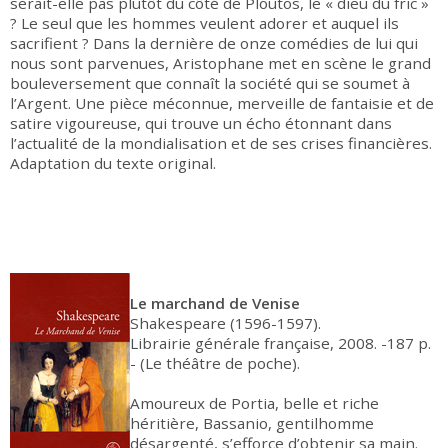
serait-elle pas plutôt du côté de Ploutos, le « dieu du fric »
? Le seul que les hommes veulent adorer et auquel ils
sacrifient ? Dans la dernière de onze comédies de lui qui
nous sont parvenues, Aristophane met en scène le grand
bouleversement que connaît la société qui se soumet à
l’Argent. Une pièce méconnue, merveille de fantaisie et de
satire vigoureuse, qui trouve un écho étonnant dans
l’actualité de la mondialisation et de ses crises financières.
Adaptation du texte original.
Le marchand de Venise
Shakespeare (1596-1597).
Librairie générale française, 2008. -187 p.
- (Le théâtre de poche).
Amoureux de Portia, belle et riche
héritière, Bassanio, gentilhomme
désargenté, s’efforce d’obtenir sa main.