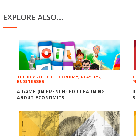
EXPLORE ALSO...
THE KEYS OF THE ECONOMY, PLAYERS,
T
BUSINESSES
P
A GAME (IN FRENCH) FOR LEARNING
D
ABOUT ECONOMICS
S