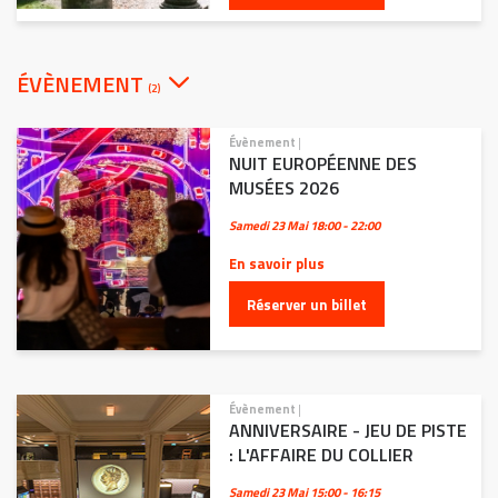
ÉVÈNEMENT
(2)
Évènement
|
NUIT EUROPÉENNE DES
MUSÉES 2026
Samedi 23 Mai
18:00 - 22:00
En savoir plus
Réserver un billet
Évènement
|
ANNIVERSAIRE - JEU DE PISTE
: L'AFFAIRE DU COLLIER
Samedi 23 Mai
15:00 - 16:15