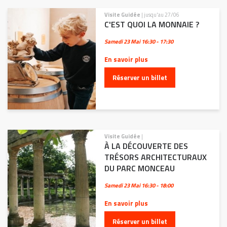
Visite Guidée
| jusqu'au 27/06
C'EST QUOI LA MONNAIE ?
Samedi 23 Mai
16:30 - 17:30
En savoir plus
Réserver un billet
Visite Guidée
|
À LA DÉCOUVERTE DES
TRÉSORS ARCHITECTURAUX
DU PARC MONCEAU
Samedi 23 Mai
16:30 - 18:00
En savoir plus
Réserver un billet