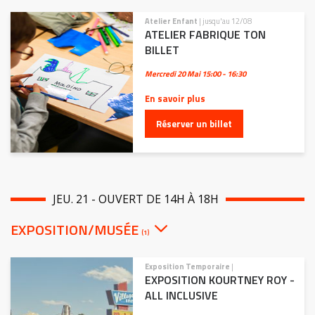
Atelier Enfant
| jusqu'au 12/08
ATELIER FABRIQUE TON
BILLET
Mercredi 20 Mai
15:00 - 16:30
En savoir plus
Réserver un billet
JEU. 21 - OUVERT DE 14H À 18H
EXPOSITION/MUSÉE
(1)
Exposition Temporaire
|
EXPOSITION KOURTNEY ROY -
ALL INCLUSIVE