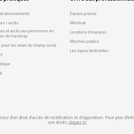
s et abonnements
Espace presse
res / accès
Mécénat
ces et accès aux personnes en
Locations d’espaces
tion de handicap
Marchés publics
 pour les relais du champ social
Les expos itinérantes
ct
utique
fé
iez d’un droit d’accès de rectification et d’opposition. Pour plus d’in
vos droits
cliquez ici