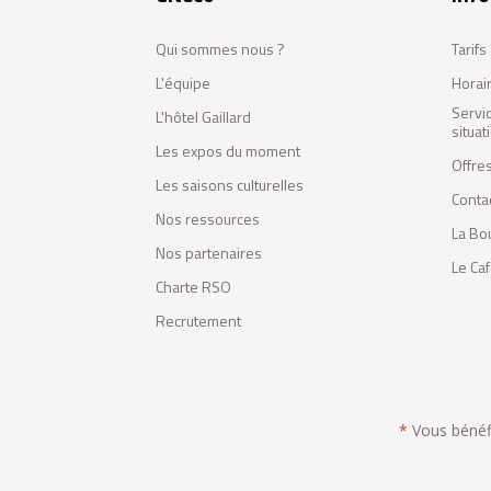
Qui sommes nous ?
Tarif
L'équipe
Horai
Servi
L'hôtel Gaillard
situa
Les expos du moment
Offres
Les saisons culturelles
Conta
Nos ressources
La Bo
Nos partenaires
Le Ca
Charte RSO
Recrutement
*
Vous bénéfic