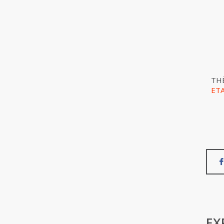
TH
ET
EX