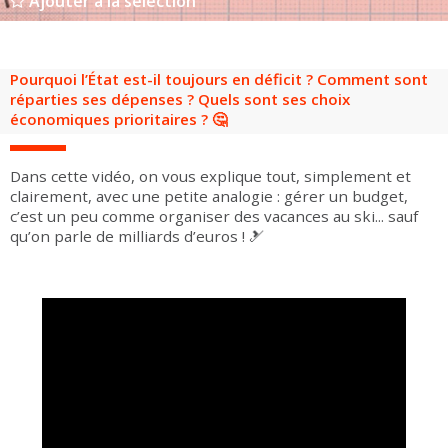
Ajouter à la sélection
Groupes adultes
Groupes périscolaires
Groupes champ social
Visiteurs en situation de handicap
Professionnels du tourisme & CSE
FR
EN
Pourquoi l’État est-il toujours en déficit ? Comment sont
réparties ses dépenses ? Quels sont ses choix
économiques prioritaires ? 🤔
Dans cette vidéo, on vous explique tout, simplement et
clairement, avec une petite analogie : gérer un budget,
c’est un peu comme organiser des vacances au ski... sauf
qu’on parle de milliards d’euros ! 🎿