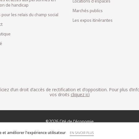
Locations d’espaces
tion de handicap
Marchés publics
 pour les relais du champ social
Les expos itinérantes
ct
utique
fé
iez d’un droit d’accès de rectification et d’opposition. Pour plus d’in
vos droits
cliquez ici
©2026 Cité de l'économie
et améliorer l'expérience utilisateur
EN SAVOIR PLUS