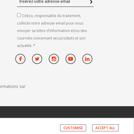
votre
adresse
Citéco, responsable du traitement,
email
collecte votre adresse email pour vous
envoyer sa lettre d'information et/ou des
courriels concernant ses produits et son
actualité.
*
formations sur
CUSTOMISE
ACCEPT ALL