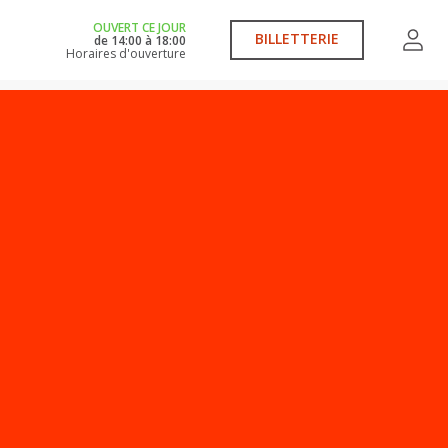
OUVERT CE JOUR
BILLETTERIE
de
14:00
à
18:00
Horaires d'ouverture