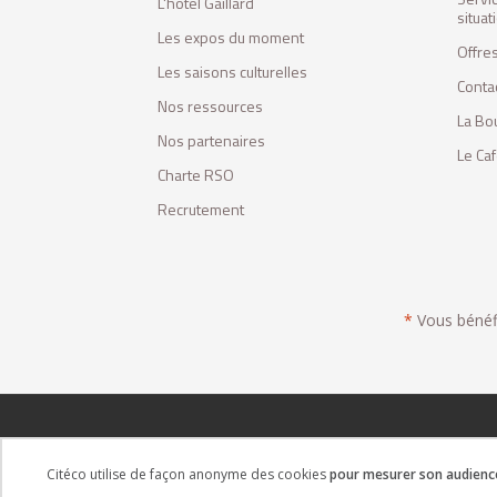
L'hôtel Gaillard
situa
Les expos du moment
Offres
Les saisons culturelles
Conta
Nos ressources
La Bo
Nos partenaires
Le Ca
Charte RSO
Recrutement
*
Vous bénéfic
Citéco utilise de façon anonyme des cookies
pour mesurer son audience 