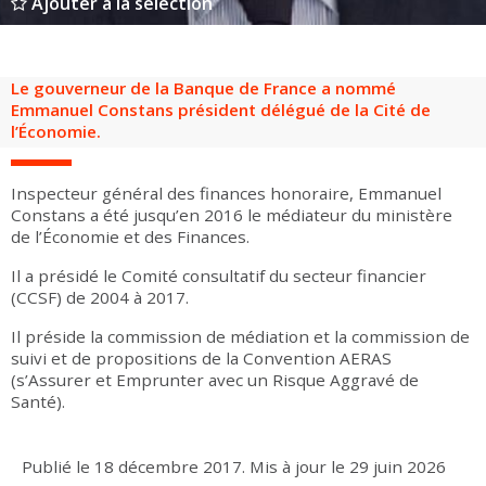
Ajouter à la sélection
Groupes adultes
Groupes périscolaires
Groupes champ social
Visiteurs en situation de handicap
Professionnels du tourisme & CSE
FR
EN
Le gouverneur de la Banque de France a nommé
Emmanuel Constans président délégué de la Cité de
l’Économie.
Inspecteur général des finances honoraire, Emmanuel
Constans a été jusqu’en 2016 le médiateur du ministère
de l’Économie et des Finances.
Il a présidé le Comité consultatif du secteur financier
(CCSF) de 2004 à 2017.
Il préside la commission de médiation et la commission de
suivi et de propositions de la Convention AERAS
(s’Assurer et Emprunter avec un Risque Aggravé de
Santé).
Publié le
18 décembre 2017
.
Mis à jour le
29 juin 2026