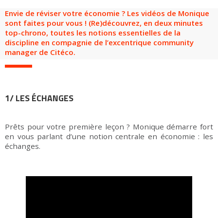
Groupes adultes
Groupes périscolaires
Groupes champ social
Visiteurs en situation de handicap
Professionnels du tourisme & CSE
Envie de réviser votre économie ? Les vidéos de Monique
sont faites pour vous ! (Re)découvrez, en deux minutes
FR
EN
top-chrono, toutes les notions essentielles de la
discipline en compagnie de l’excentrique community
manager de Citéco.
1/ LES ÉCHANGES
Prêts pour votre première leçon ? Monique démarre fort
en vous parlant d’une notion centrale en économie : les
échanges.