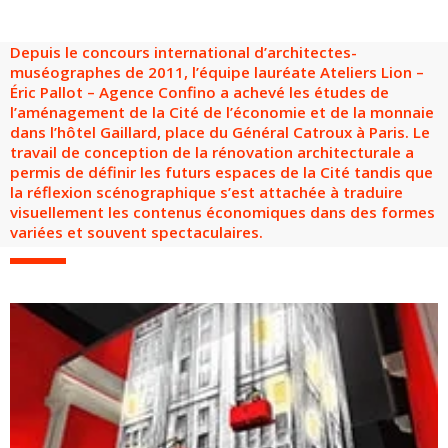
Groupes adultes
Groupes périscolaires
Groupes champ social
Visiteurs en situation de handicap
Professionnels du tourisme & CSE
Depuis le concours international d’architectes-
FR
EN
muséographes de 2011, l’équipe lauréate Ateliers Lion –
Éric Pallot – Agence Confino a achevé les études de
l’aménagement de la Cité de l’économie et de la monnaie
dans l’hôtel Gaillard, place du Général Catroux à Paris. Le
travail de conception de la rénovation architecturale a
permis de définir les futurs espaces de la Cité tandis que
la réflexion scénographique s’est attachée à traduire
visuellement les contenus économiques dans des formes
variées et souvent spectaculaires.