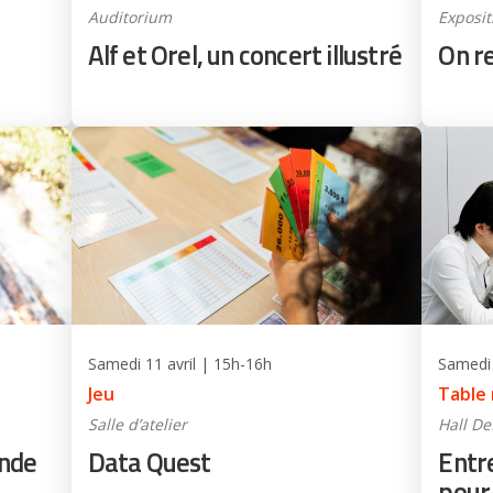
Auditorium
Exposi
Alf et Orel, un concert illustré
On re
Samedi 11 avril | 15h-16h
Samedi 
Jeu
Table
Salle d’atelier
Hall De
nde
Data Quest
Entr
pour