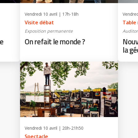
Vendredi 10 avril | 17h-18h
Vendred
Visite débat
Table
Exposition permanente
Audito
ce
On refait le monde ?
Nouve
la g
Vendredi 10 avril | 20h-21h50
Spectacle