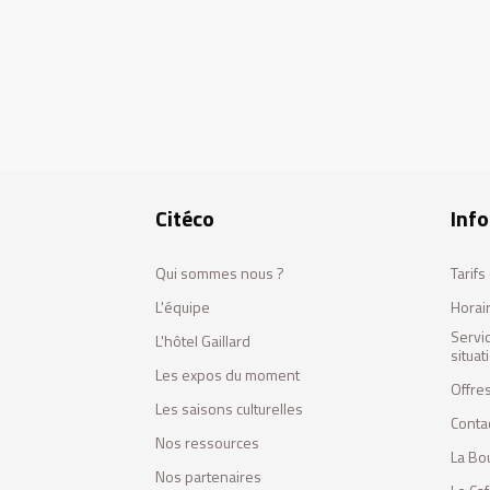
Citéco
Info
Qui sommes nous ?
Tarif
L'équipe
Horai
Servi
L'hôtel Gaillard
situa
Les expos du moment
Offres
Les saisons culturelles
Conta
Nos ressources
La Bo
Nos partenaires