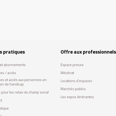
s pratiques
Offre aux professionnels
s et abonnements
Espace presse
res / accès
Mécénat
ces et accès aux personnes en
Locations d’espaces
tion de handicap
Marchés publics
 pour les relais du champ social
Les expos itinérantes
ct
utique