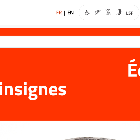
FR
|
EN
É
insignes