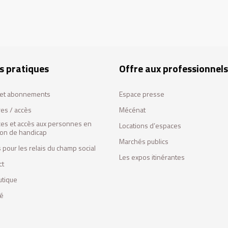
s pratiques
Offre aux professionnels
s et abonnements
Espace presse
res / accès
Mécénat
ces et accès aux personnes en
Locations d’espaces
tion de handicap
Marchés publics
 pour les relais du champ social
Les expos itinérantes
ct
utique
fé