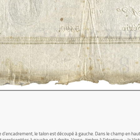
se d'encadrement, le talon est découpé à gauche. Dans le champ en haut, d
nt représentées à gauche et à droite. Verso : timbre à l'identique « la Vi