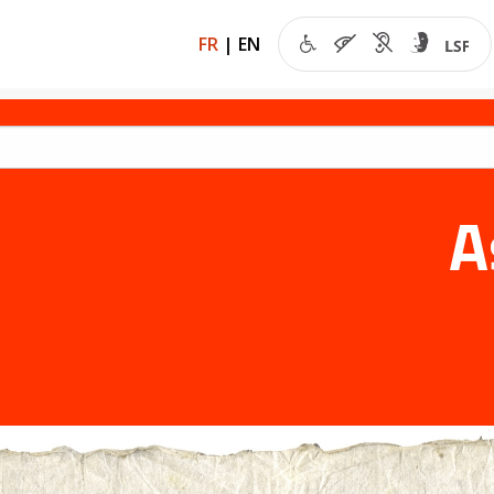
FR
|
EN
A