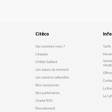
Citéco
Info
Qui sommes nous ?
Tarif
L'équipe
Horai
Servi
L'hôtel Gaillard
situa
Les expos du moment
Offres
Les saisons culturelles
Conta
Nos ressources
La Bo
Nos partenaires
Le Ca
Charte RSO
Recrutement