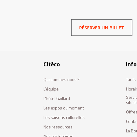
RÉSERVER UN BILLET
Citéco
Info
Qui sommes nous ?
Tarif
L'équipe
Horai
Servi
L'hôtel Gaillard
situa
Les expos du moment
Offres
Les saisons culturelles
Conta
Nos ressources
La Bo
Nos partenaires