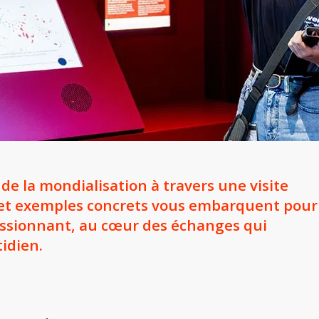
 de la mondialisation à travers une visite
ts et exemples concrets vous embarquent pour
ssionnant, au cœur des échanges qui
idien.