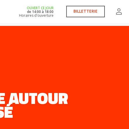
OUVERT CE JOUR
BILLETTERIE
de
14:00
à
18:00
Horaires d'ouverture
GE AUTOUR
SÉ