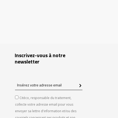
Inscrivez-vous à notre
newsletter
Insérez
votre
adresse
Citéco, responsable du traitement,
email
collecte votre adresse email pour vous
envoyer sa lettre d'information et/ou des
courriels concernant ses produits et son