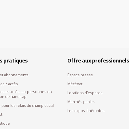
s pratiques
Offre aux professionnels
s et abonnements
Espace presse
res / accès
Mécénat
ces et accès aux personnes en
Locations d’espaces
tion de handicap
Marchés publics
 pour les relais du champ social
Les expos itinérantes
ct
utique