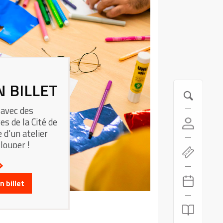
N BILLET
 avec des
es de la Cité de
 d'un atelier
 louper !
 billet