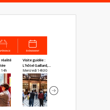
NFÉRENCE
ÉVÈNEMENT
 réalité
Visite guidée :
Atelier Fabrique
Visite gu
tée
L'hôtel Gaillard,
ton billet
Kourtney 
 14h
Mercredi 14h30
Mercredi 15h
Mercredi
un château en
Inclusive
plein Paris