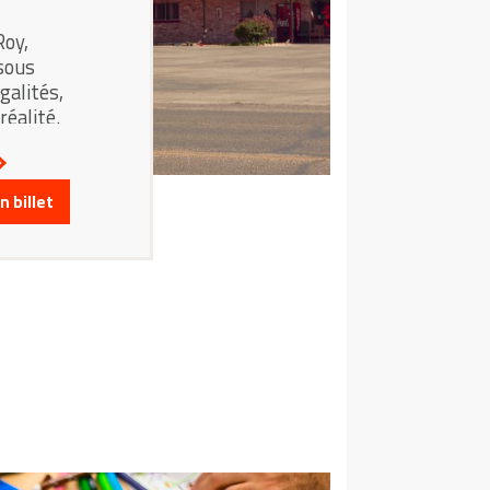
Roy,
sous
galités,
éalité.
 billet