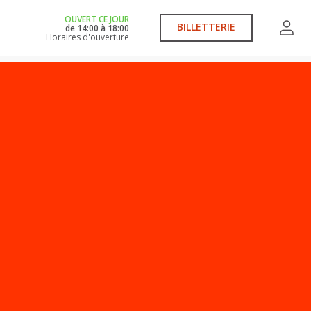
OUVERT CE JOUR
BILLETTERIE
de
14:00
à
18:00
Horaires d'ouverture