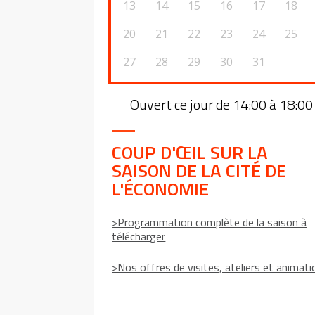
13
14
15
16
17
18
20
21
22
23
24
25
27
28
29
30
31
Ouvert ce jour de 14:00 à 18:00
COUP D'ŒIL SUR LA
SAISON DE LA CITÉ DE
L'ÉCONOMIE
>Programmation complète de la saison à
télécharger
>Nos offres de visites, ateliers et animat