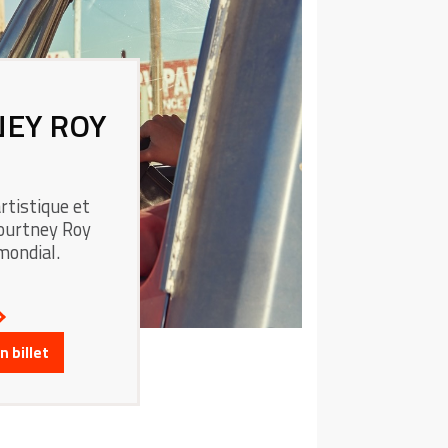
NEY ROY
rtistique et
Kourtney Roy
mondial.
 billet