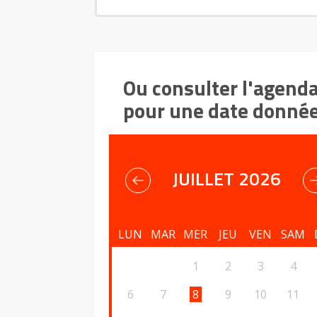
Ou consulter l'agend
pour une date donné
JUILLET 2026
LUN
MAR
MER
JEU
VEN
SAM
1
2
3
4
6
7
8
9
10
11