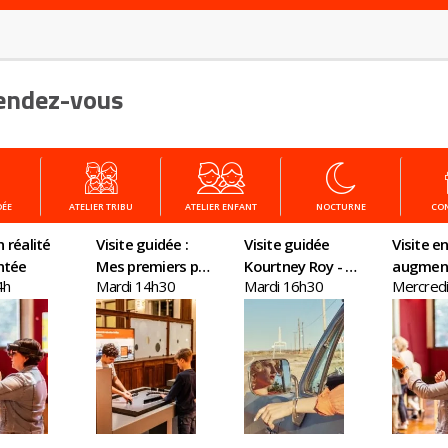
endez-vous
DÉE
ATELIER TRIBU
ATELIER ENFANT
NOCTURNE
CO
n réalité
Visite guidée :
Visite guidée
Visite en
ntée
Mes premiers pas
Kourtney Roy - All
augmen
4h
Mardi 14h30
Mardi 16h30
Mercredi
en économie
Inclusive