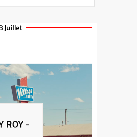
8
Juillet
 ROY -