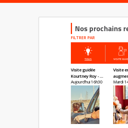
Nos prochains r
FILTRER PAR
TOUS
VISITE GUI
Visite guidée
Visite e
Kourtney Roy - All
augme
Aujourd'hui 16h30
Mardi 1
Inclusive