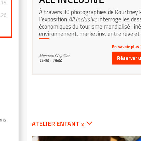
19
À travers 30 photographies de Kourtney 
26
l’exposition
All Inclusive
interroge les des
économiques du tourisme mondialisé : iné
environnement, marketing, entre rêve et r
En savoir plus
Mercredi 08 juillet
Réserver un
14:00 - 18:00
ions
ATELIER ENFANT
(1)