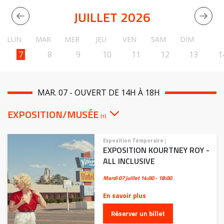
JUILLET 2026
LUN
MAR
MER
JEU
VEN
SAM
DIM
7
8
9
10
11
12
13
1
MAR. 07 - OUVERT DE 14H À 18H
EXPOSITION/MUSÉE
(1)
Exposition Temporaire
|
EXPOSITION KOURTNEY ROY -
ALL INCLUSIVE
Mardi 07 juillet
14:00 - 18:00
En savoir plus
Réserver un billet