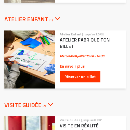
ATELIER ENFANT
(1)
Atelier Enfant
| jusqu'au 12/08
ATELIER FABRIQUE TON
BILLET
Mercredi 08 juillet
15:00 - 16:30
En savoir plus
Réserver un billet
VISITE GUIDÉE
(2)
Visite Guidée
| jusqu'au 03/01
VISITE EN RÉALITÉ