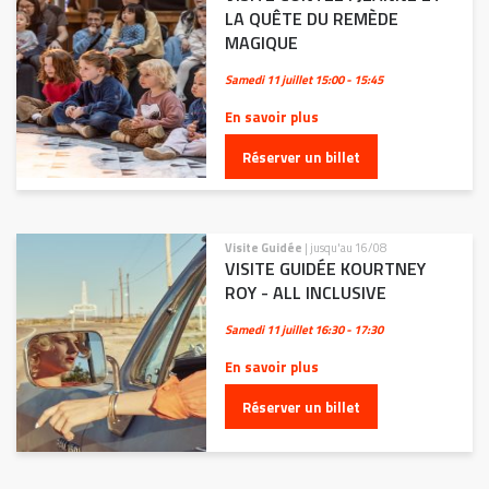
LA QUÊTE DU REMÈDE
MAGIQUE
Samedi 11 juillet
15:00 - 15:45
En savoir plus
Réserver un billet
Visite Guidée
| jusqu'au 16/08
VISITE GUIDÉE KOURTNEY
ROY - ALL INCLUSIVE
Samedi 11 juillet
16:30 - 17:30
En savoir plus
Réserver un billet