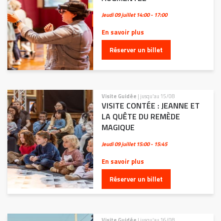
Jeudi 09 juillet
14:00 - 17:00
En savoir plus
Réserver un billet
Visite Guidée
| jusqu'au 15/08
VISITE CONTÉE : JEANNE ET
LA QUÊTE DU REMÈDE
MAGIQUE
Jeudi 09 juillet
15:00 - 15:45
En savoir plus
Réserver un billet
Visite Guidée
| jusqu'au 16/08