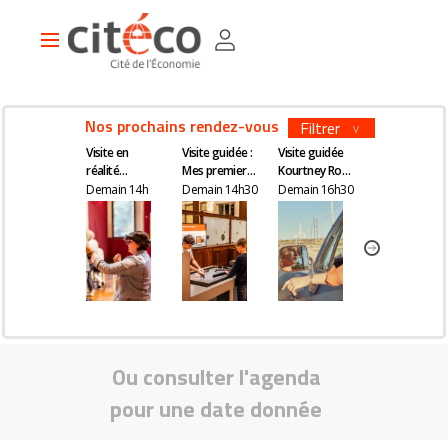
Aller
Panneau de gestion des cookies
au
Main
contenu
navigation
principal
Nos prochains rendez-vous
Filtrer
Visite en
Visite guidée :
Visite guidée
Visite en
réalité
Mes premiers
Kourtney Roy -
réalité
augmentée
pas en
All Inclusive
augmentée
Demain 14h
Demain 14h30
Demain 16h30
Mercredi 14h
économie
Ou consulter l'agenda
pour une date donnée